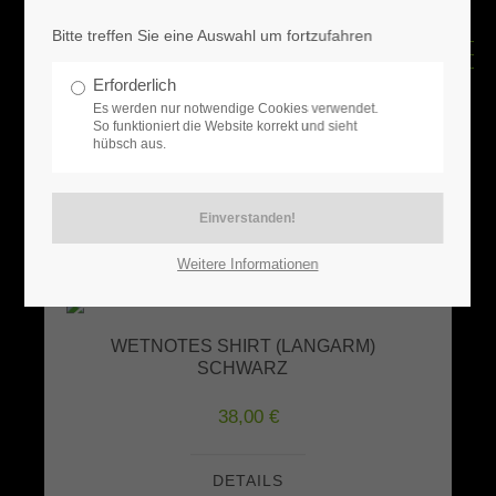
Bitte treffen Sie eine Auswahl um fortzufahren
ZUBEHÖR
Geöffnet
Erforderlich
Es werden nur notwendige Cookies verwendet.
WETNOTES Zubehör
So funktioniert die Website korrekt und sieht
Unser Online-Shop ist geöffnet:
hübsch aus.
Für Fans und Freunde der WETNOTES gibt es hier ein
paar Klamotten und Käppies.
24h
/ 365Tage
Weitere Informationen
Schreib uns
WETNOTES SHIRT (LANGARM)
info@wetnotes.eu
SCHWARZ
Besuche uns auch auf Social
38,00 €
Media
DETAILS